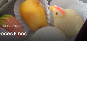
34
Partilhas
oces Finos