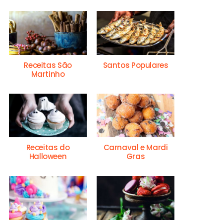
Receitas São
Santos Populares
Martinho
Receitas do
Carnaval e Mardi
Halloween
Gras