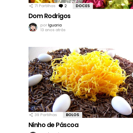
71
Partilhas
2
Comentários
DOCES
Dom Rodrigos
por
Iguaria
13 anos atrás
39
Partilhas
BOLOS
Ninho de Páscoa