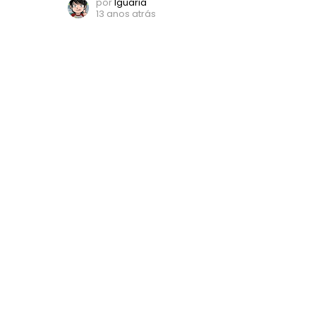
por
Iguaria
13 anos atrás