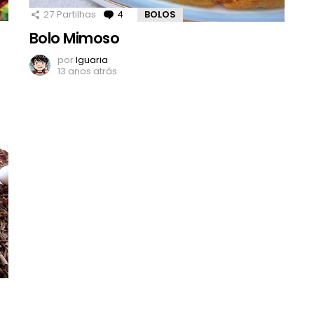
27
Partilhas
4
Comentários
BOLOS
Bolo Mimoso
por
Iguaria
13 anos atrás