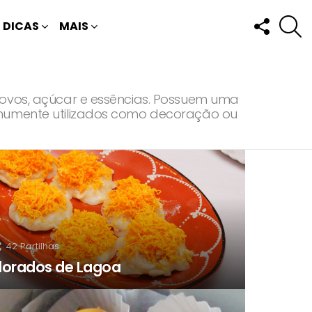
FOLLOW
P
DICAS
MAIS
US
e ovos, açúcar e essências. Possuem uma
comumente utilizados como decoração ou
42
Partilhas
lorados de Lagoa