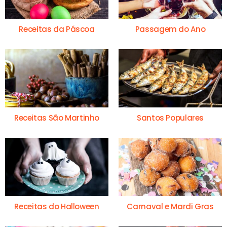
Receitas da Páscoa
Passagem do Ano
Receitas São Martinho
Santos Populares
Receitas do Halloween
Carnaval e Mardi Gras