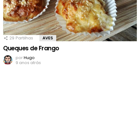
29
Partilhas
AVES
Queques de Frango
por
Hugo
9 anos atrás