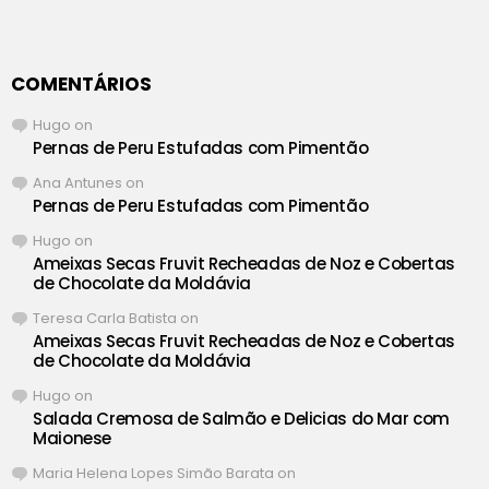
COMENTÁRIOS
Hugo
on
Pernas de Peru Estufadas com Pimentão
Ana Antunes
on
Pernas de Peru Estufadas com Pimentão
Hugo
on
Ameixas Secas Fruvit Recheadas de Noz e Cobertas
de Chocolate da Moldávia
Teresa Carla Batista
on
Ameixas Secas Fruvit Recheadas de Noz e Cobertas
de Chocolate da Moldávia
Hugo
on
Salada Cremosa de Salmão e Delicias do Mar com
Maionese
Maria Helena Lopes Simão Barata
on