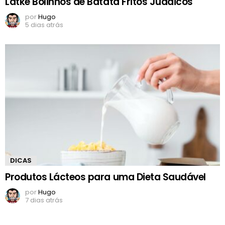
Latke Bolinhos de Batata Fritos Judaicos
por
Hugo
5 dias atrás
DICAS
Produtos Lácteos para uma Dieta Saudável
por
Hugo
7 dias atrás