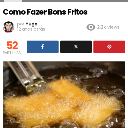
Como Fazer Bons Fritos
por
Hugo
2.2k
Views
12 anos atrás
52
PARTILHAS