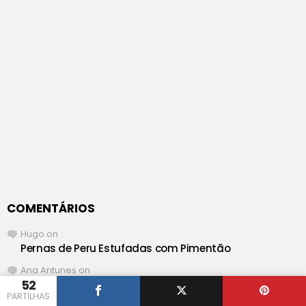
COMENTÁRIOS
Hugo
on
Pernas de Peru Estufadas com Pimentão
Ana Antunes
on
52
Pernas de Peru Estufadas com Pimentão
PARTILHAS