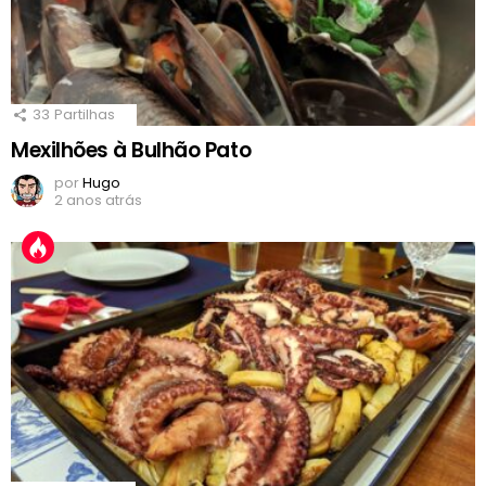
33
Partilhas
Mexilhões à Bulhão Pato
por
Hugo
2 anos atrás