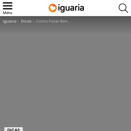
P
Menu
You are here:
Iguaria
Dicas
Como Fazer Bons Fritos
DICAS