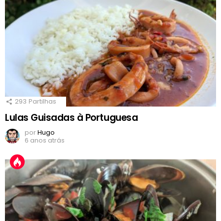
293
Partilhas
Lulas Guisadas à Portuguesa
por
Hugo
6 anos atrás