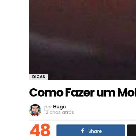
DICAS
Como Fazer um Mol
por
Hugo
12 anos atrás
48
Share