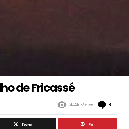
ho de Fricassé
Coment
14.4k
Views
8
Tweet
Pin