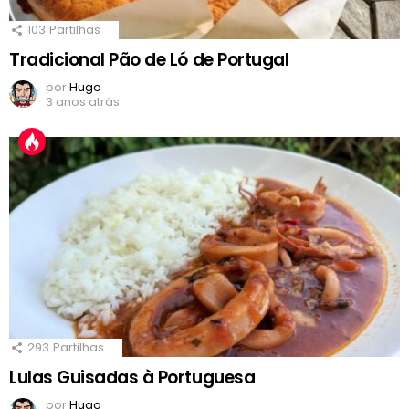
103
Partilhas
Tradicional Pão de Ló de Portugal
por
Hugo
3 anos atrás
293
Partilhas
Lulas Guisadas à Portuguesa
por
Hugo