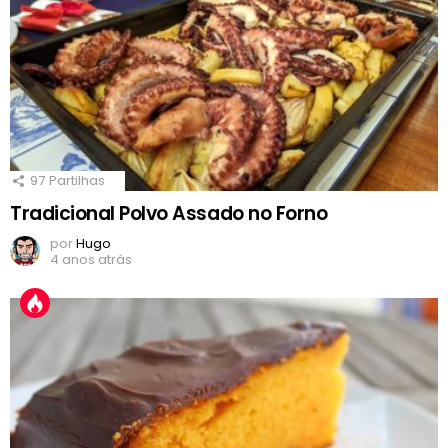
97
Partilhas
Tradicional Polvo Assado no Forno
por
Hugo
4 anos atrás