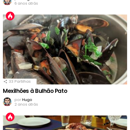
6 anos atrás
33
Partilhas
Mexilhões à Bulhão Pato
por
Hugo
2 anos atrás