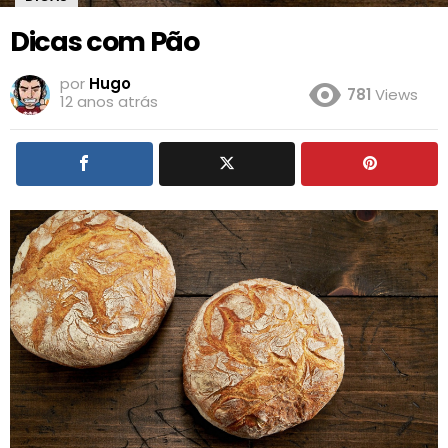
Dicas com Pão
por
Hugo
781
Views
12 anos atrás