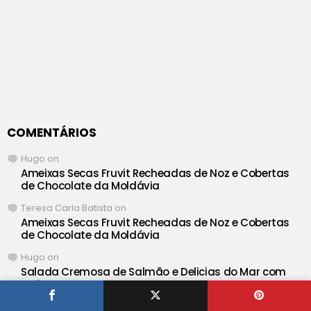
COMENTÁRIOS
Hugo
on
Ameixas Secas Fruvit Recheadas de Noz e Cobertas
de Chocolate da Moldávia
Teresa Carla Batista
on
Ameixas Secas Fruvit Recheadas de Noz e Cobertas
de Chocolate da Moldávia
Hugo
on
Salada Cremosa de Salmão e Delicias do Mar com
Maionese
Maria Helena Lopes Simão Barata
on