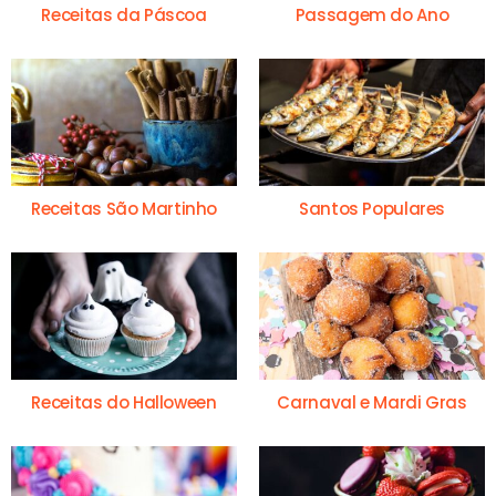
Receitas da Páscoa
Passagem do Ano
Receitas São Martinho
Santos Populares
Receitas do Halloween
Carnaval e Mardi Gras