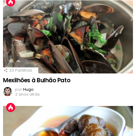
33
Partilhas
Mexilhões à Bulhão Pato
por
Hugo
2 anos atrás