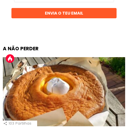
email
ENVIA O TEU EMAIL
A NÃO PERDER
103
Partilhas