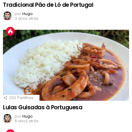
Tradicional Pão de Ló de Portugal
por
Hugo
3 anos atrás
293
Partilhas
Lulas Guisadas à Portuguesa
por
Hugo
6 anos atrás