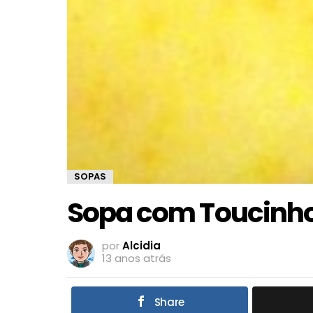
SOPAS
Sopa com Toucinh
por
Alcidia
13 anos atrás
Share