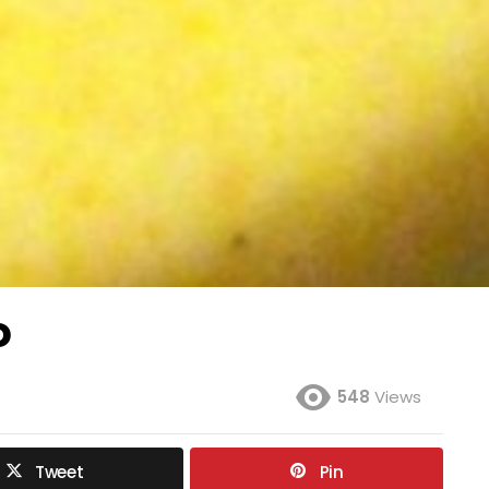
o
548
Views
Tweet
Pin