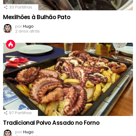
33
Partilhas
Mexilhões à Bulhão Pato
por
Hugo
2 anos atrás
97
Partilhas
Tradicional Polvo Assado no Forno
por
Hugo