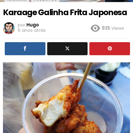
Karaage Galinha Frita Japonesa
por
Hugo
935
Views
6 anos atrás