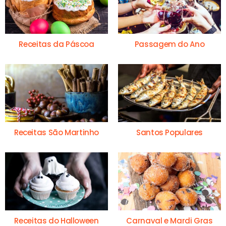
Receitas da Páscoa
Passagem do Ano
Receitas São Martinho
Santos Populares
Receitas do Halloween
Carnaval e Mardi Gras