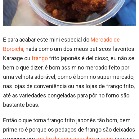
E para acabar este mini especial do
Mercado de
Boroichi
, nada como um dos meus petiscos favoritos
Karaage ou
frango
frito japonês é delicioso, eu não sei
bem o que dizer, é bom assim no mercado feito por
uma velhota adorável, como é bom no supermercado,
nas lojas de conveniência ou nas lojas de frango frito,
até as variedades congeladas para pôr no forno são
bastante boas.
Então o que torna frango frito japonês tão bom, bem
primeiro é porque os pedaços de frango são deixados
a marinar em
molho de soja
,
gengibre
e
mirin
, isso vai