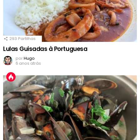
293
Partilhas
Lulas Guisadas à Portuguesa
por
Hugo
6 anos atrás