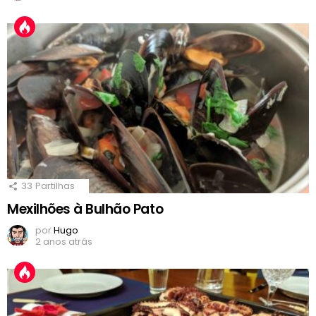
33
Partilhas
Mexilhões à Bulhão Pato
por
Hugo
2 anos atrás