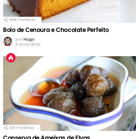
696
Partilhas
Bolo de Cenoura e Chocolate Perfeito
por
Hugo
8 anos atrás
106
Partilhas
Conserva de Ameixas de Elvas