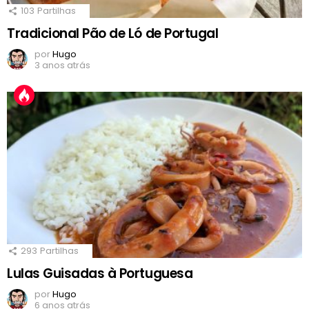
103
Partilhas
Tradicional Pão de Ló de Portugal
por
Hugo
3 anos atrás
293
Partilhas
Lulas Guisadas à Portuguesa
por
Hugo
6 anos atrás