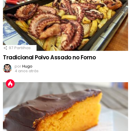
97
Partilhas
Tradicional Polvo Assado no Forno
por
Hugo
4 anos atrás