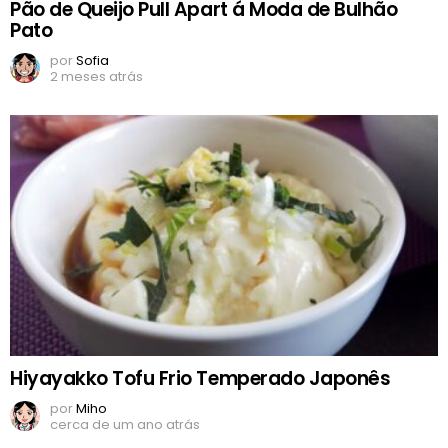
Pão de Queijo Pull Apart á Moda de Bulhão
Pato
por
Sofia
2 meses atrás
Hiyayakko Tofu Frio Temperado Japonês
por
Miho
cerca de um ano atrás