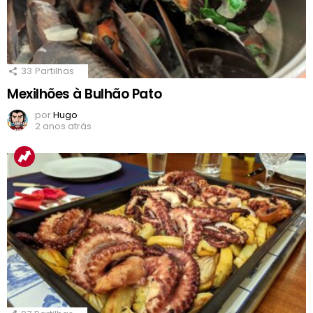
33
Partilhas
Mexilhões à Bulhão Pato
por
Hugo
2 anos atrás