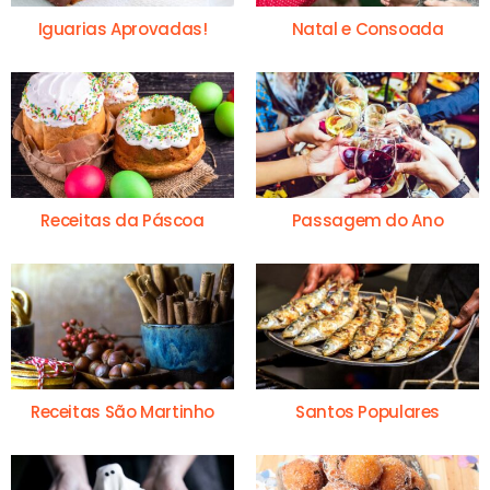
Iguarias Aprovadas!
Natal e Consoada
Receitas da Páscoa
Passagem do Ano
Receitas São Martinho
Santos Populares