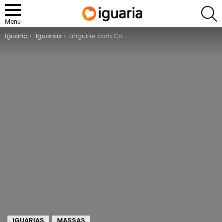
P
Menu
You are here:
Iguaria
Iguarias
Linguine com Costeleta do Fundo
IGUARIAS
MASSAS
,