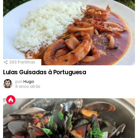
293
Partilhas
Lulas Guisadas à Portuguesa
por
Hugo
6 anos atrás