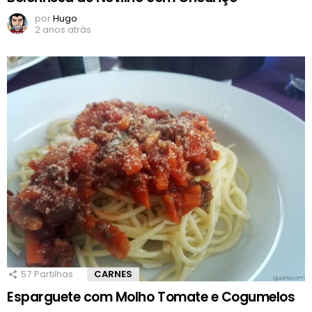
por
Hugo
2 anos atrás
57
Partilhas
CARNES
Esparguete com Molho Tomate e Cogumelos