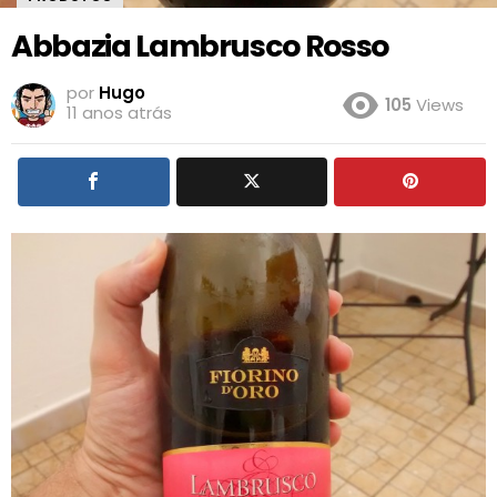
Abbazia Lambrusco Rosso
por
Hugo
105
Views
11 anos atrás