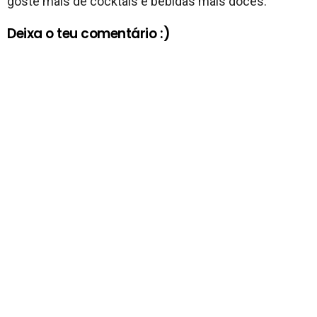
goste mais de cocktais e bebidas mais doces.
Deixa o teu comentário :)