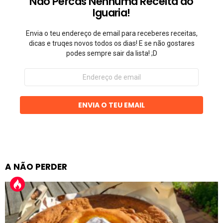
Não Percas Nenhuma Receita do
Iguaria!
Envia o teu endereço de email para receberes receitas,
dicas e truqes novos todos os dias! E se não gostares
podes sempre sair da lista! ;D
Endereço
de
email
ENVIA O TEU EMAIL
A NÃO PERDER