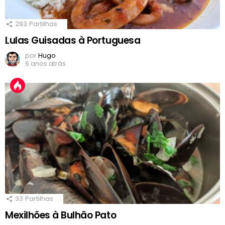
293
Partilhas
Lulas Guisadas à Portuguesa
por
Hugo
6 anos atrás
33
Partilhas
Mexilhões à Bulhão Pato