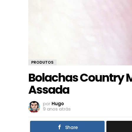
PRODUTOS
Bolachas Country 
Assada
por
Hugo
9 anos atrás
Share