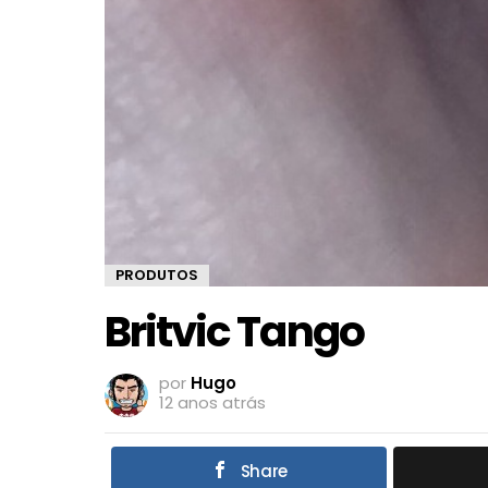
PRODUTOS
Britvic Tango
por
Hugo
12 anos atrás
Share