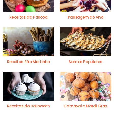
Receitas da Páscoa
Passagem do Ano
Receitas São Martinho
Santos Populares
Receitas do Halloween
Carnaval e Mardi Gras