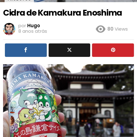
Cidra de Kamakura Enoshima
por
Hugo
80
Views
8 anos atrás