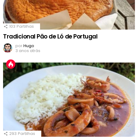
103
Partilhas
Tradicional Pão de Ló de Portugal
por
Hugo
3 anos atrás
293
Partilhas