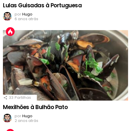
Lulas Guisadas à Portuguesa
por
Hugo
6 anos atrás
33
Partilhas
Mexilhões à Bulhão Pato
por
Hugo
2 anos atrás