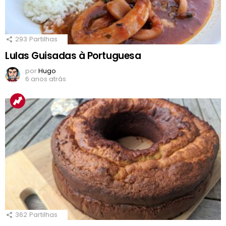
293
Partilhas
Lulas Guisadas à Portuguesa
por
Hugo
6 anos atrás
362
Partilhas