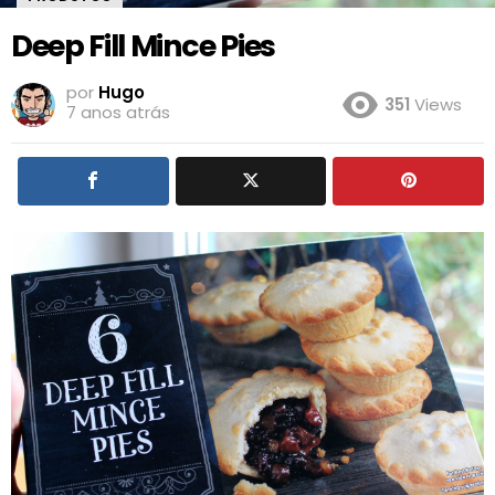
Deep Fill Mince Pies
por
Hugo
351
Views
7 anos atrás