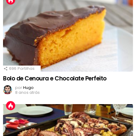
696
Partilhas
Bolo de Cenoura e Chocolate Perfeito
por
Hugo
8 anos atrás