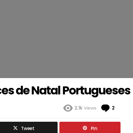
ces de Natal Portugueses
Coment
2.1k
Views
2
Tweet
Pin