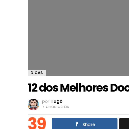
DICAS
12 dos Melhores Do
por
Hugo
7 anos atrás
39
Share