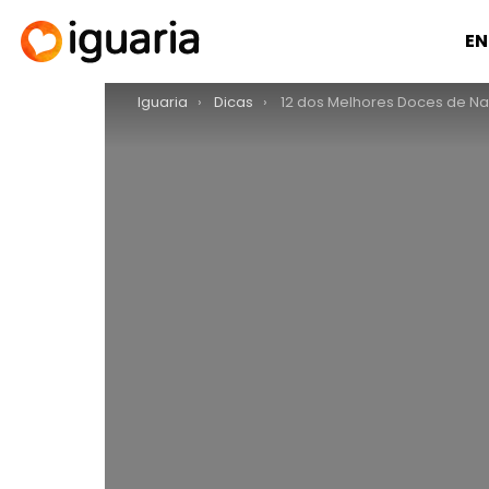
EN
You are here:
Iguaria
Dicas
12 dos Melhores Doces de Natal Por