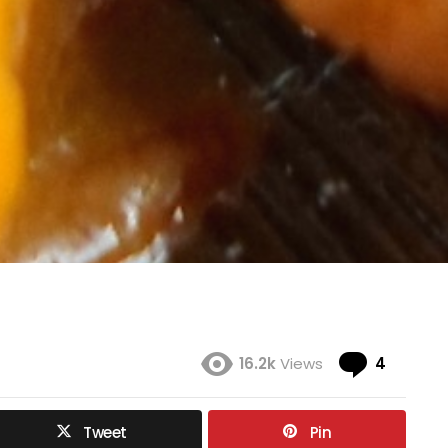
Coment
16.2k
Views
4
Tweet
Pin