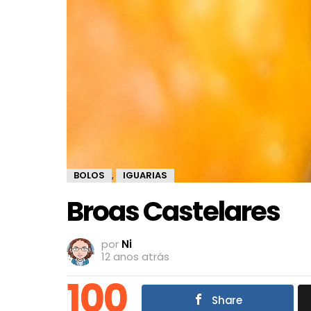
BOLOS
IGUARIAS
,
Broas Castelares
por
Ni
12 anos atrás
100
Share