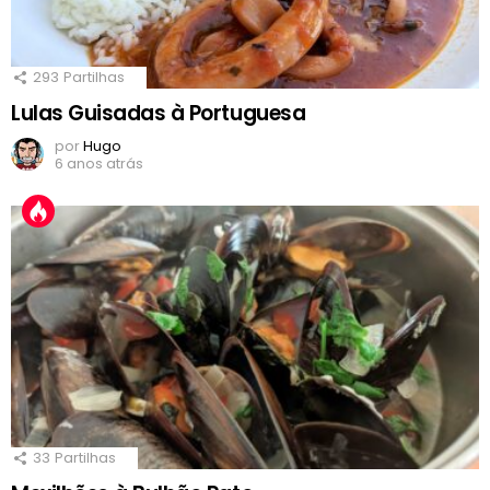
293
Partilhas
Lulas Guisadas à Portuguesa
por
Hugo
6 anos atrás
33
Partilhas