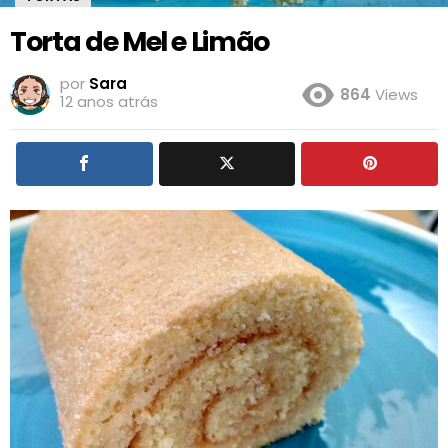
Torta de Mel e Limão
por
Sara
864
Views
12 anos atrás