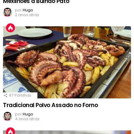
Mexilhões à Bulhão Pato
por
Hugo
2 anos atrás
97
Partilhas
Tradicional Polvo Assado no Forno
por
Hugo
4 anos atrás