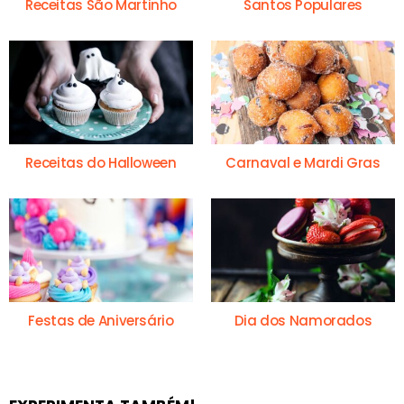
Receitas São Martinho
Santos Populares
Receitas do Halloween
Carnaval e Mardi Gras
Festas de Aniversário
Dia dos Namorados