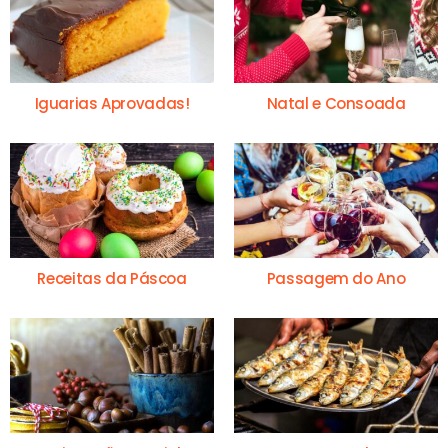
Iguarias Aprovadas!
Natal e Consoada
Receitas da Páscoa
Passagem do Ano