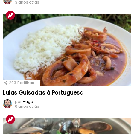
3 anos atrás
293
Partilhas
Lulas Guisadas à Portuguesa
por
Hugo
6 anos atrás