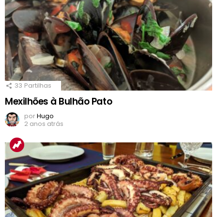
33
Partilhas
Mexilhões à Bulhão Pato
por
Hugo
2 anos atrás