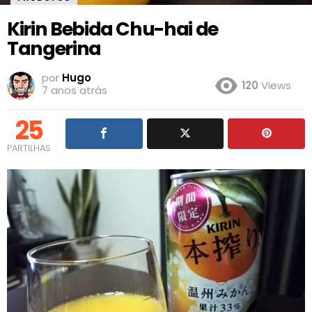
Kirin Bebida Chu-hai de
Tangerina
por
Hugo
120
Views
7 anos atrás
25
PARTILHAS