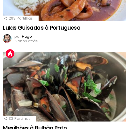
293
Partilhas
Lulas Guisadas à Portuguesa
por
Hugo
6 anos atrás
33
Partilhas
Mexilhões à Bulhão Pato