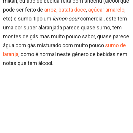
mikan, ou tipo de bebida feita com
shōchū
(alcool que
pode ser feito de
arroz
,
batata doce
,
açúcar amarelo
,
etc) e sumo, tipo um
lemon sour
comercial, este tem
uma cor super alaranjada parece quase sumo, tem
montes de gás mas muito pouco sabor, quase parece
água com gás misturado com muito pouco
sumo de
laranja
, como é normal neste género de bebidas nem
notas que tem álcool.