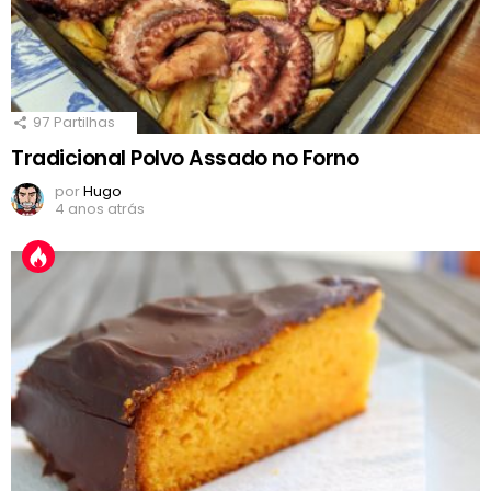
97
Partilhas
Tradicional Polvo Assado no Forno
por
Hugo
4 anos atrás