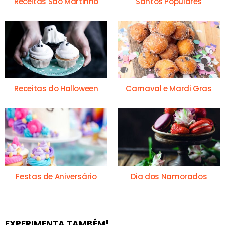
Receitas São Martinho
Santos Populares
Receitas do Halloween
Carnaval e Mardi Gras
Festas de Aniversário
Dia dos Namorados
EXPERIMENTA TAMBÉM!