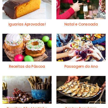
Iguarias Aprovadas!
Natal e Consoada
Receitas da Páscoa
Passagem do Ano