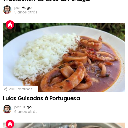
por
Hugo
3 anos atrás
293
Partilhas
Lulas Guisadas à Portuguesa
por
Hugo
6 anos atrás