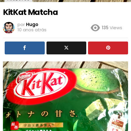
KitKat Matcha
por
Hugo
135
Views
10 anos atrás