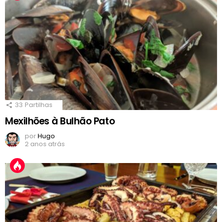
33
Partilhas
Mexilhões à Bulhão Pato
por
Hugo
2 anos atrás