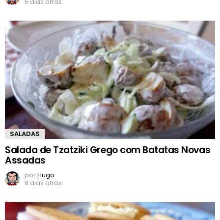
5 dias atrás
SALADAS
Salada de Tzatziki Grego com Batatas Novas
Assadas
por
Hugo
8 dias atrás