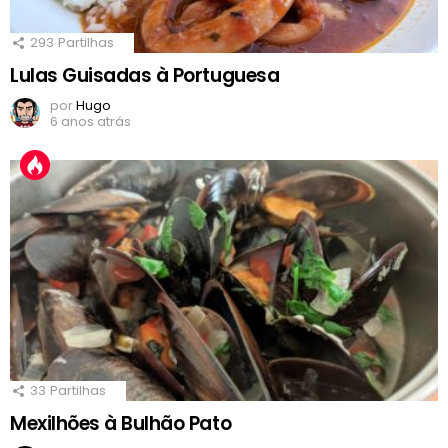
293
Partilhas
Lulas Guisadas à Portuguesa
por
Hugo
6 anos atrás
33
Partilhas
Mexilhões à Bulhão Pato