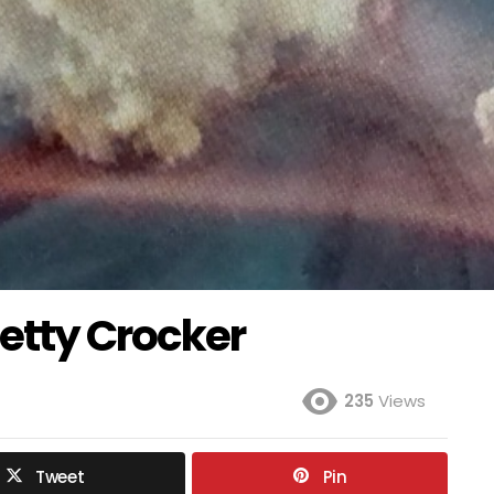
etty Crocker
235
Views
Tweet
Pin