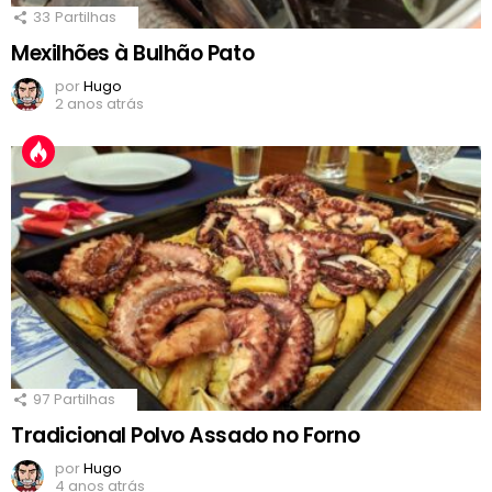
33
Partilhas
Mexilhões à Bulhão Pato
por
Hugo
2 anos atrás
97
Partilhas
Tradicional Polvo Assado no Forno
por
Hugo
4 anos atrás