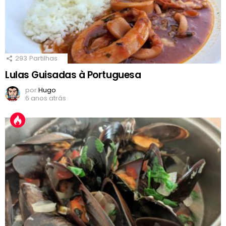
293
Partilhas
Lulas Guisadas à Portuguesa
por
Hugo
6 anos atrás