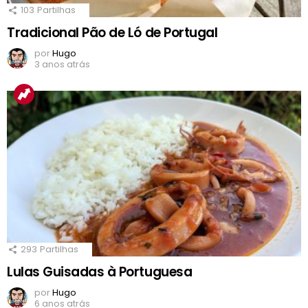
103
Partilhas
Tradicional Pão de Ló de Portugal
por
Hugo
3 anos atrás
293
Partilhas
Lulas Guisadas à Portuguesa
por
Hugo
6 anos atrás