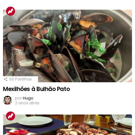
33
Partilhas
Mexilhões à Bulhão Pato
por
Hugo
2 anos atrás