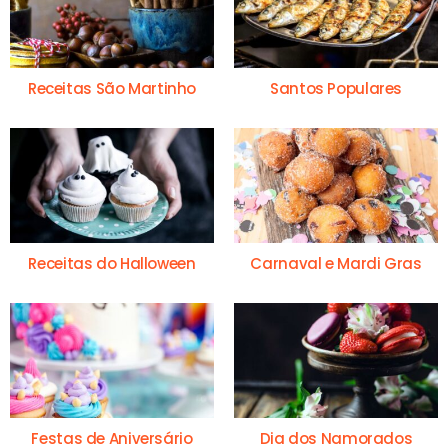
Receitas São Martinho
Santos Populares
Receitas do Halloween
Carnaval e Mardi Gras
Festas de Aniversário
Dia dos Namorados