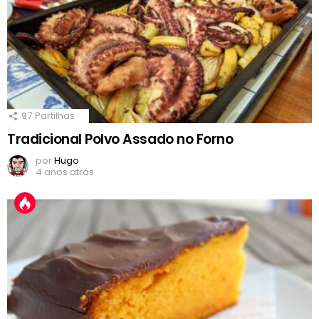
97
Partilhas
Tradicional Polvo Assado no Forno
por
Hugo
4 anos atrás