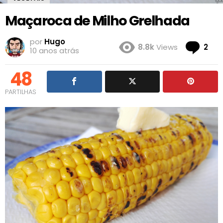
Maçaroca de Milho Grelhada
por
Hugo
Co
8.8k
Views
2
10 anos atrás
48
PARTILHAS