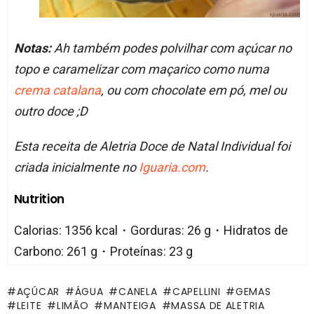
Notas:
Ah também podes polvilhar com açúcar no
topo e caramelizar com maçarico como numa
crema catalana
, ou com chocolate em pó, mel ou
outro doce ;D
Esta receita de Aletria Doce de Natal Individual foi
criada inicialmente no
Iguaria.com
.
Nutrition
Calorias: 1356 kcal・Gorduras: 26 g・Hidratos de
Carbono: 261 g・Proteínas: 23 g
AÇÚCAR
ÁGUA
CANELA
CAPELLINI
GEMAS
LEITE
LIMÃO
MANTEIGA
MASSA DE ALETRIA