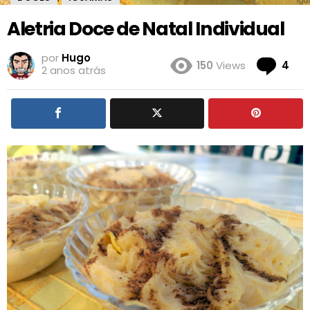
Aletria Doce de Natal Individual
por
Hugo
Co
150
Views
4
2 anos atrás