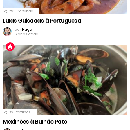
293
Partilhas
Lulas Guisadas à Portuguesa
por
Hugo
6 anos atrás
33
Partilhas
Mexilhões à Bulhão Pato