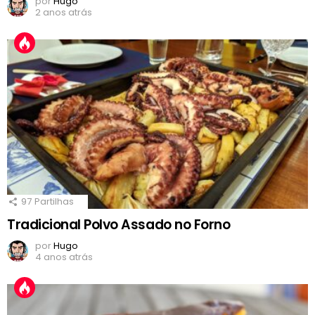
por
Hugo
2 anos atrás
97
Partilhas
Tradicional Polvo Assado no Forno
por
Hugo
4 anos atrás