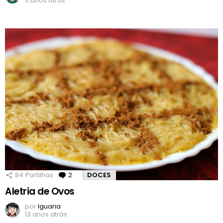
11 anos atrás
84
Partilhas
2
Comentários
DOCES
Aletria de Ovos
por
Iguaria
13 anos atrás