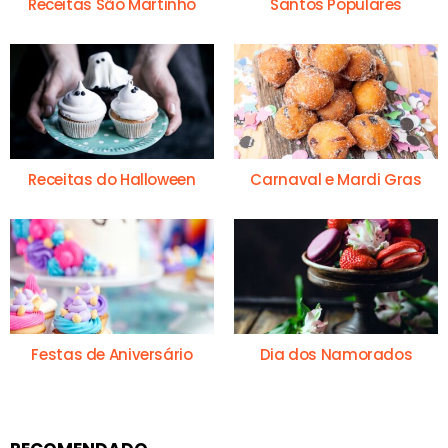
Receitas São Martinho
Santos Populares
Receitas do Halloween
Carnaval e Mardi Gras
Festas de Aniversário
Dia dos Namorados