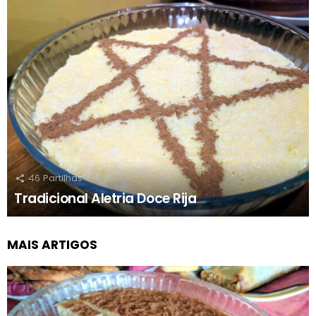
46
Partilhas
Tradicional Aletria Doce Rija
MAIS ARTIGOS