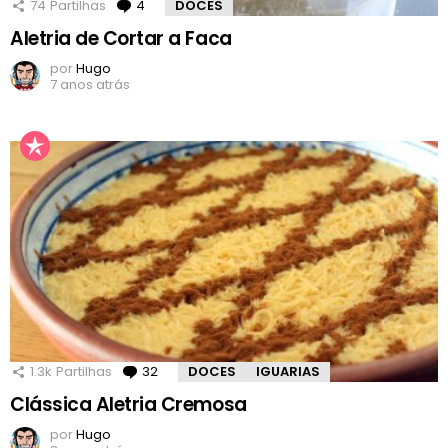
74
Partilhas
4
Comentários
DOCES
Aletria de Cortar a Faca
por
Hugo
7 anos atrás
1.3k
Partilhas
32
Comentários
DOCES
IGUARIAS
Clássica Aletria Cremosa
por
Hugo