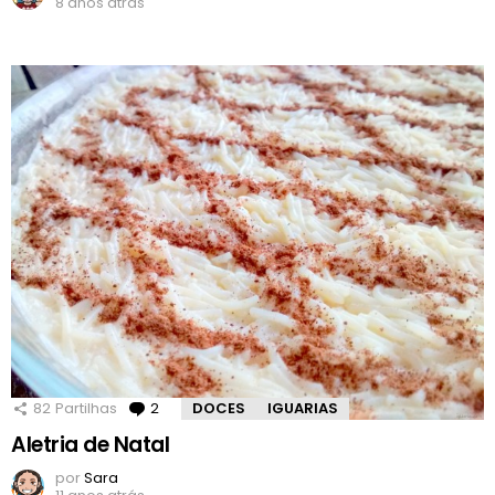
8 anos atrás
82
Partilhas
2
Comentários
DOCES
IGUARIAS
Aletria de Natal
por
Sara