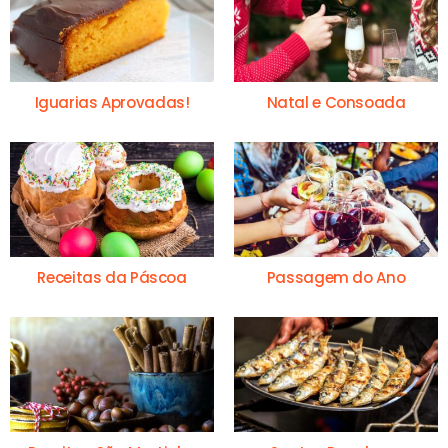
Iguarias Aprovadas!
Natal e Consoada
Receitas da Páscoa
Passagem do Ano