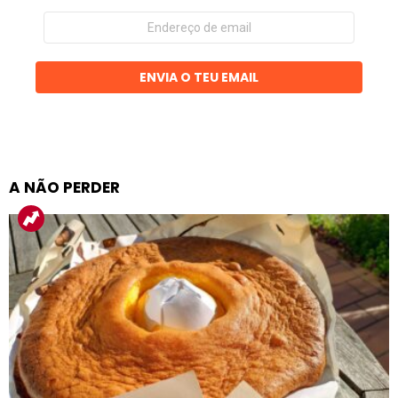
Endereço
de
email
ENVIA O TEU EMAIL
A NÃO PERDER