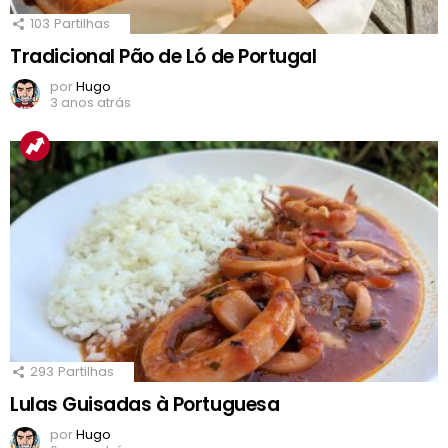
103
Partilhas
Tradicional Pão de Ló de Portugal
por
Hugo
3 anos atrás
293
Partilhas
Lulas Guisadas à Portuguesa
por
Hugo