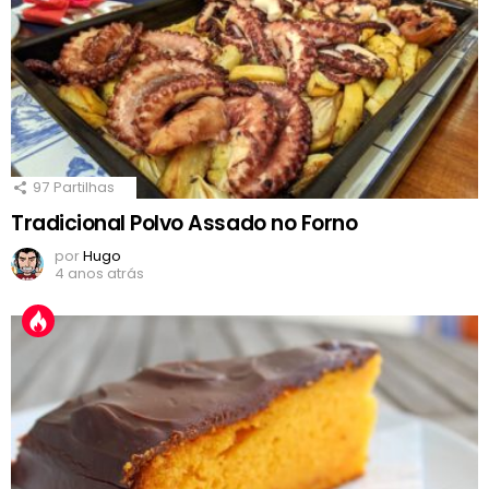
97
Partilhas
Tradicional Polvo Assado no Forno
por
Hugo
4 anos atrás