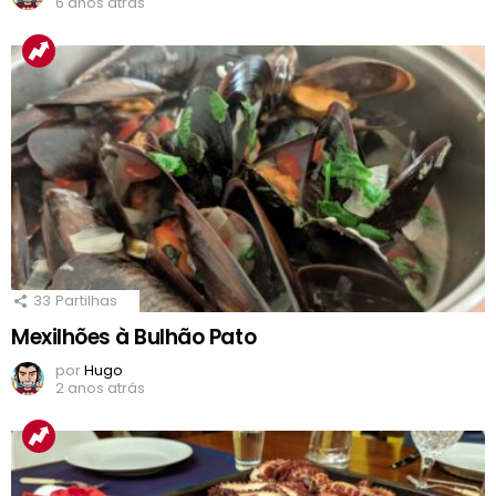
6 anos atrás
33
Partilhas
Mexilhões à Bulhão Pato
por
Hugo
2 anos atrás