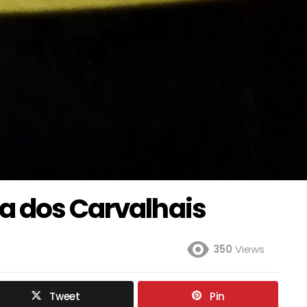
a dos Carvalhais
350
Views
Tweet
Pin