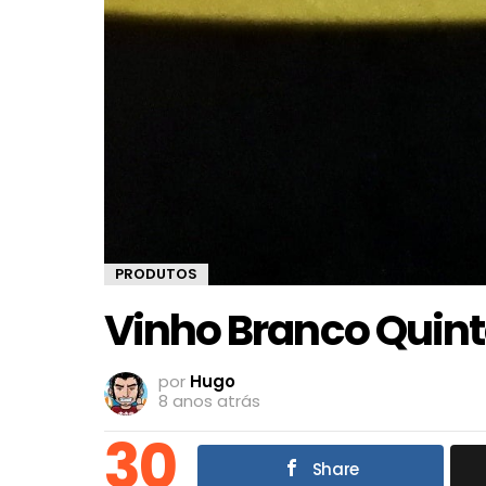
PRODUTOS
Vinho Branco Quint
por
Hugo
8 anos atrás
30
Share