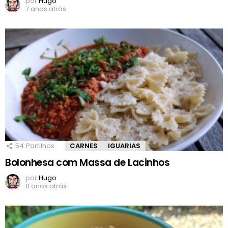
por
Hugo
7 anos atrás
54
Partilhas
CARNES
IGUARIAS
Bolonhesa com Massa de Lacinhos
por
Hugo
8 anos atrás