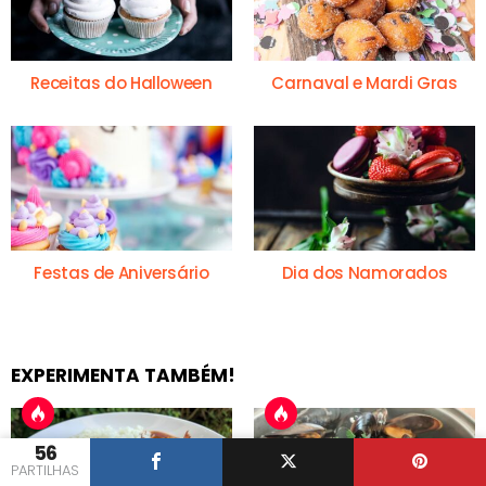
Receitas do Halloween
Carnaval e Mardi Gras
Festas de Aniversário
Dia dos Namorados
EXPERIMENTA TAMBÉM!
56
PARTILHAS