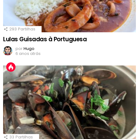
293
Partilhas
Lulas Guisadas à Portuguesa
por
Hugo
6 anos atrás
33
Partilhas