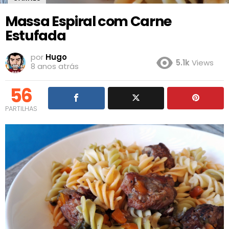
Massa Espiral com Carne
Estufada
por
Hugo
5.1k
Views
8 anos atrás
56
PARTILHAS