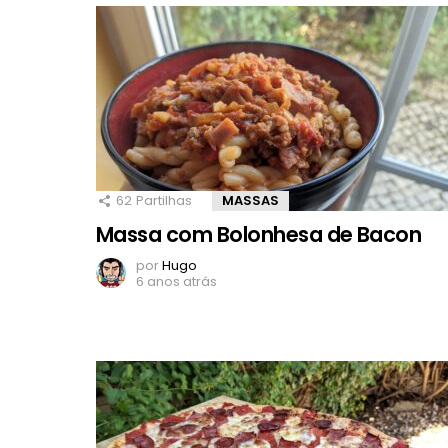
62
Partilhas
MASSAS
Massa com Bolonhesa de Bacon
por
Hugo
6 anos atrás