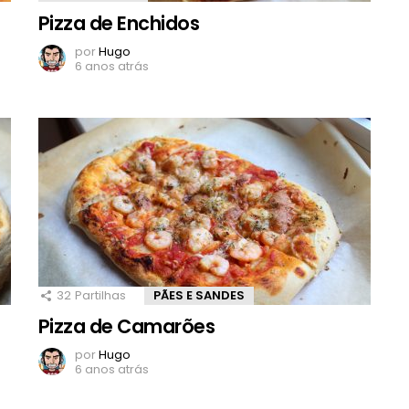
Pizza de Enchidos
por
Hugo
6 anos atrás
32
Partilhas
PÃES E SANDES
Pizza de Camarões
por
Hugo
6 anos atrás