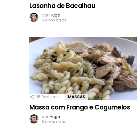
Lasanha de Bacalhau
por
Hugo
6 anos atrás
85
Partilhas
MASSAS
Massa com Frango e Cogumelos
por
Hugo
6 anos atrás