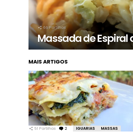
66
Partilhas
Massada de Espiral
MAIS ARTIGOS
51
Partilhas
2
Comentários
IGUARIAS
MASSAS