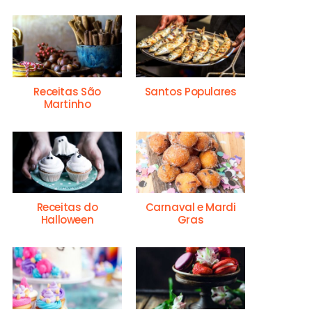
Receitas São
Santos Populares
Martinho
Receitas do
Carnaval e Mardi
Halloween
Gras