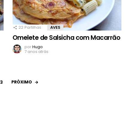
22
Partilhas
AVES
Omelete de Salsicha com Macarrão
por
Hugo
7 anos atrás
PRÓXIMO
3