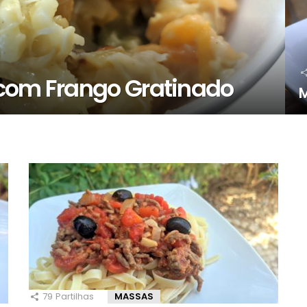
 com Frango Gratinado
M
79
Partilhas
MASSAS