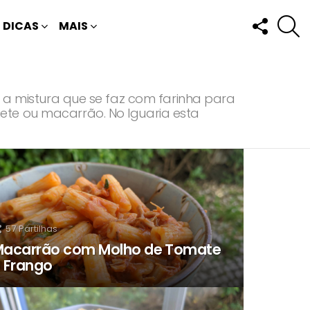
FOLLOW
P
DICAS
MAIS
US
, a mistura que se faz com farinha para
ete ou macarrão. No Iguaria esta
57
Partilhas
acarrão com Molho de Tomate
 Frango