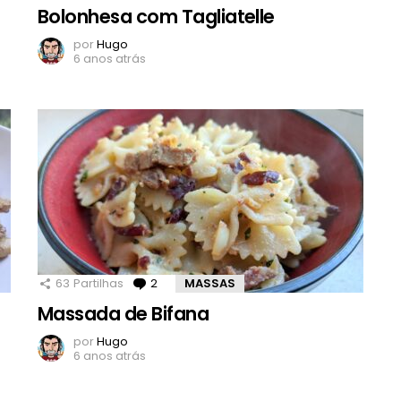
Bolonhesa com Tagliatelle
por
Hugo
6 anos atrás
63
Partilhas
2
Comentários
MASSAS
Massada de Bifana
por
Hugo
6 anos atrás