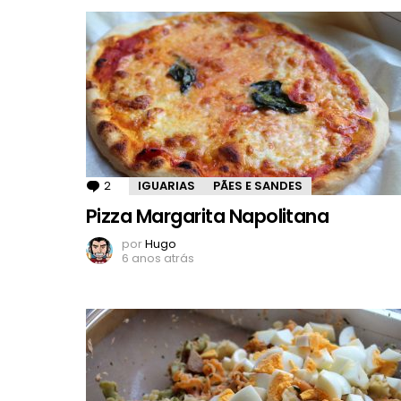
2
Comentários
IGUARIAS
PÃES E SANDES
Pizza Margarita Napolitana
por
Hugo
6 anos atrás