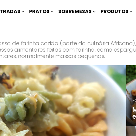
TRADAS
PRATOS
SOBREMESAS
PRODUTOS
ssa de farinha cozida (parte da culinária Africana)
assas alimentares feitas com farinha, como espargu
entares, normalmente massas pequenas.
M
e