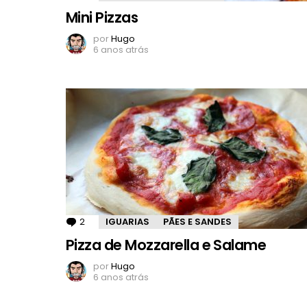
Mini Pizzas
por
Hugo
6 anos atrás
2
Comentários
IGUARIAS
PÃES E SANDES
Pizza de Mozzarella e Salame
por
Hugo
6 anos atrás