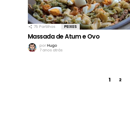
75
Partilhas
PEIXES
Massada de Atum e Ovo
por
Hugo
7 anos atrás
1
2