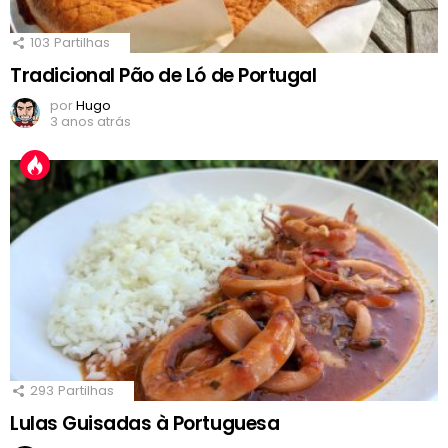
103
Partilhas
Tradicional Pão de Ló de Portugal
por
Hugo
3 anos atrás
293
Partilhas
Lulas Guisadas à Portuguesa