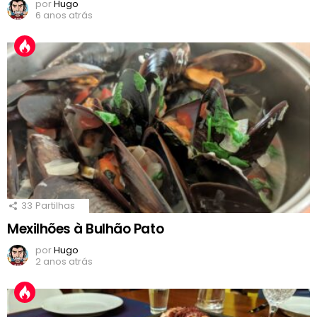
por
Hugo
6 anos atrás
33
Partilhas
Mexilhões à Bulhão Pato
por
Hugo
2 anos atrás