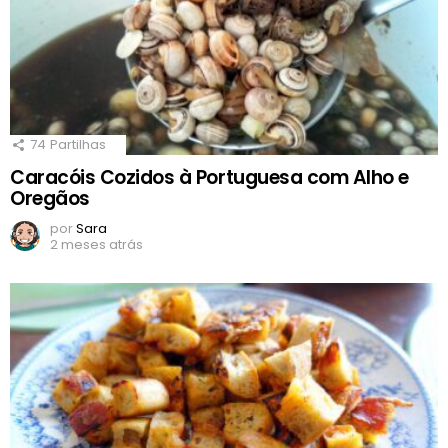
74
Partilhas
Caracóis Cozidos à Portuguesa com Alho e
Oregãos
por
Sara
2 meses atrás