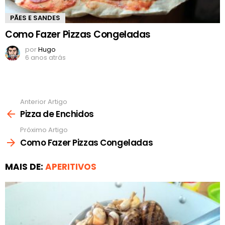
PÃES E SANDES
Como Fazer Pizzas Congeladas
por
Hugo
6 anos atrás
Anterior Artigo
Ver
mais
Pizza de Enchidos
Próximo Artigo
Como Fazer Pizzas Congeladas
MAIS DE:
APERITIVOS