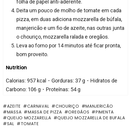
folha de papel anti-aderente.
Deita um pouco de molho de tomate em cada
pizza, em duas adiciona mozzarella de búfala,
manjericão e um fio de azeite, nas outras junta
o chouriço, mozzarella ralada e oregãos.
Leva ao forno por 14 minutos até ficar pronta,
bom proveito.
Nutrition
Calorias: 957 kcal・Gorduras: 37 g・Hidratos de
Carbono: 106 g・Proteínas: 54 g
AZEITE
CARNAVAL
CHOURIÇO
MANJERICÃO
MASSA
MASSA DE PIZZA
OREGÃOS
PIMENTA
QUEIJO MOZZARELLA
QUEIJO MOZZARELLA DE BUFALA
SAL
TOMATE