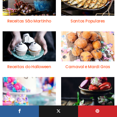
Receitas São Martinho
Santos Populares
Receitas do Halloween
Carnaval e Mardi Gras
Festas de Aniversário
Dia dos Namorados