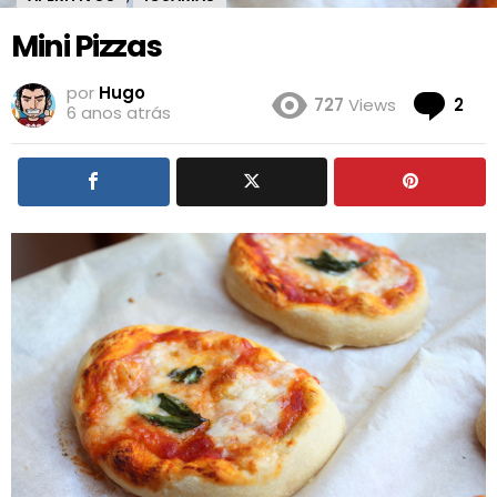
Mini Pizzas
por
Hugo
Co
727
Views
2
6 anos atrás