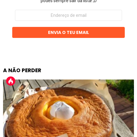
podes sempre sair da lista! ;D
Endereço
de
email
ENVIA O TEU EMAIL
A NÃO PERDER