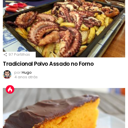
97
Partilhas
Tradicional Polvo Assado no Forno
por
Hugo
4 anos atrás