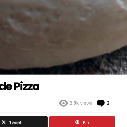
de Pizza
Coment
2.8k
Views
2
Tweet
Pin