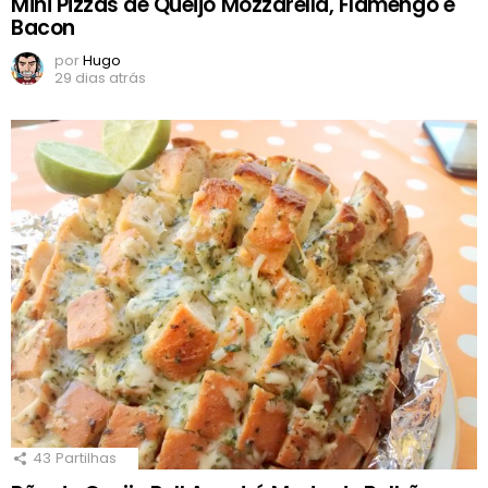
Mini Pizzas de Queijo Mozzarella, Flamengo e
Bacon
por
Hugo
29 dias atrás
43
Partilhas