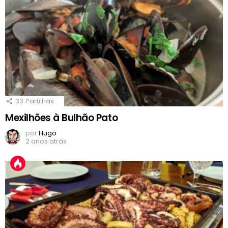
33
Partilhas
Mexilhões à Bulhão Pato
por
Hugo
2 anos atrás