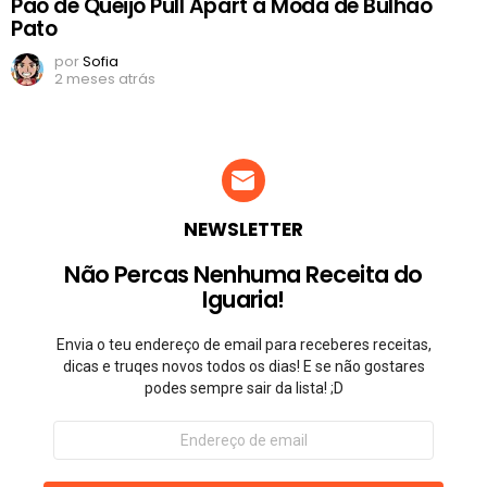
Pão de Queijo Pull Apart á Moda de Bulhão
Pato
por
Sofia
2 meses atrás
NEWSLETTER
Não Percas Nenhuma Receita do
Iguaria!
Envia o teu endereço de email para receberes receitas,
dicas e truqes novos todos os dias! E se não gostares
podes sempre sair da lista! ;D
Endereço
de
email