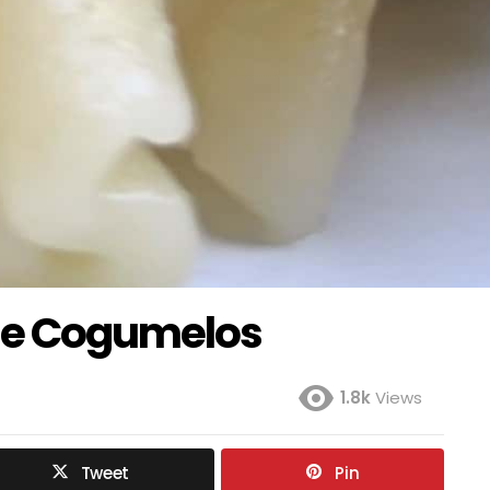
 e Cogumelos
1.8k
Views
Tweet
Pin