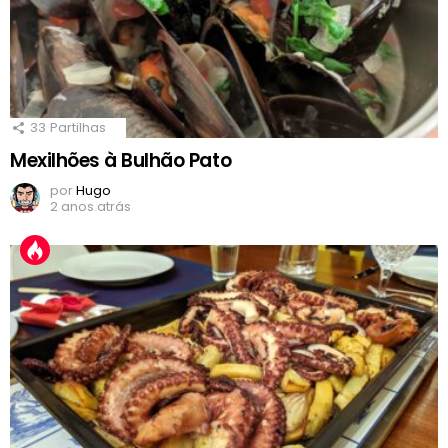
33
Partilhas
Mexilhões à Bulhão Pato
por
Hugo
2 anos atrás