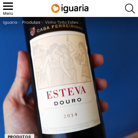
P
Menu
You are here:
Iguaria
Produtos
Vinho Tinto Esteva Douro
PRODUTOS