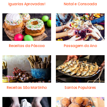
Iguarias Aprovadas!
Natal e Consoada
Receitas da Páscoa
Passagem do Ano
Receitas São Martinho
Santos Populares