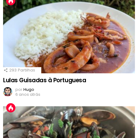
293
Partilhas
Lulas Guisadas à Portuguesa
por
Hugo
6 anos atrás