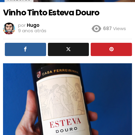
Vinho Tinto Esteva Douro
por
Hugo
687
Views
9 anos atrás