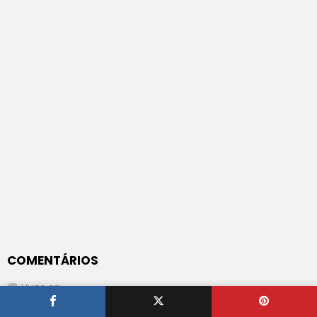
COMENTÁRIOS
Hugo
on
Pernas de Peru Estufadas com Pimentão