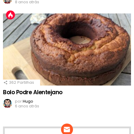
8 anos atrás
362
Partilhas
Bolo Podre Alentejano
por
Hugo
6 anos atrás