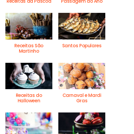
Receitas da Páscoa
Passagem do Ano
Receitas São
Santos Populares
Martinho
Receitas do
Carnaval e Mardi
Halloween
Gras