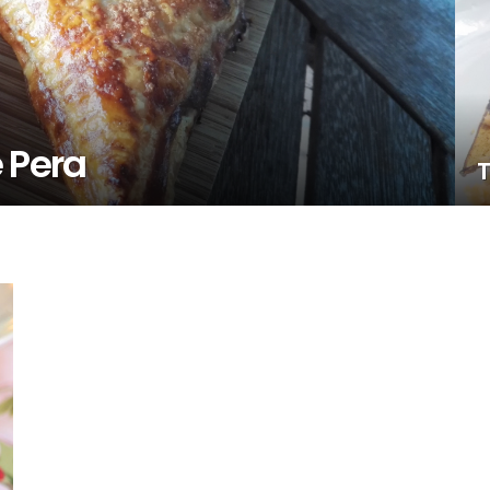
 Pera
T