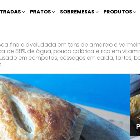
TRADAS
PRATOS
SOBREMESAS
PRODUTOS
asca fina e aveludada em tons de amarelo e vermel
ca de 88% de água, pouco calórica e rica em vitami
usado em compotas, pêssegos em calda, tartes, bo
.
P