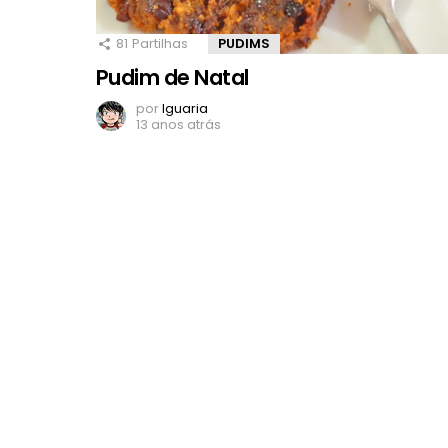
81
Partilhas
PUDIMS
Pudim de Natal
por
Iguaria
13 anos atrás