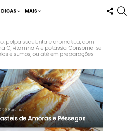
FOLLOW
P
DICAS
MAIS
US
ho, polpa suculenta e aromática, com
na C, vitamina A e potássio. Consome-se
los e sumos, ou até em preparações
59
Partilhas
asteis de Amoras e Pêssegos