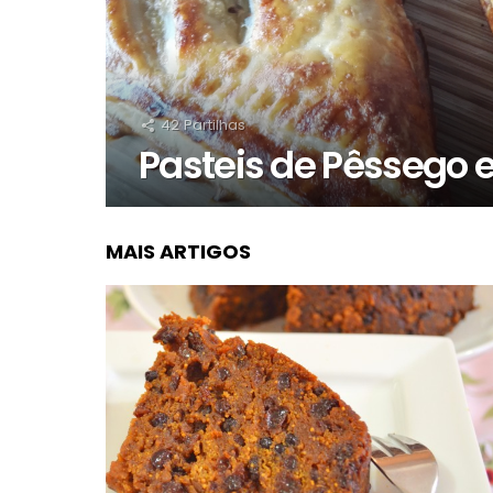
42
Partilhas
Pasteis de Pêssego e
MAIS ARTIGOS