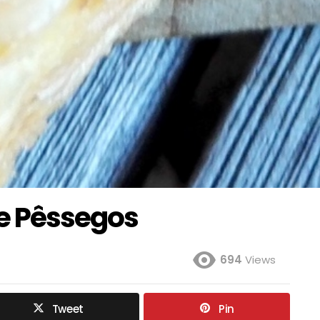
e Pêssegos
694
Views
Tweet
Pin