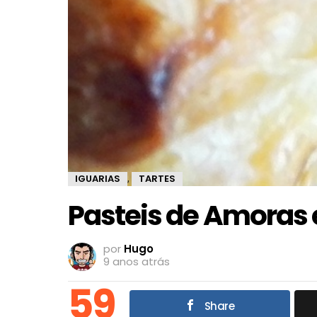
IGUARIAS
TARTES
,
Pasteis de Amoras 
por
Hugo
9 anos atrás
59
Share