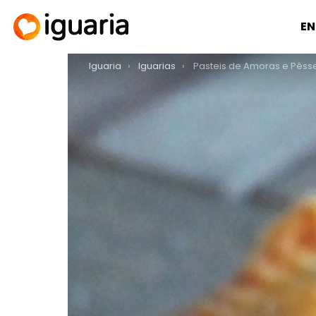
EN
You are here:
Iguaria
Iguarias
Pasteis de Amoras e Pêss