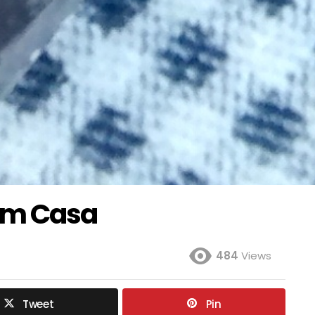
em Casa
484
Views
Tweet
Pin