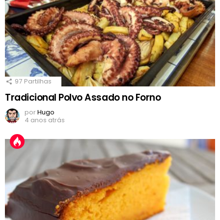
97
Partilhas
Tradicional Polvo Assado no Forno
por
Hugo
4 anos atrás