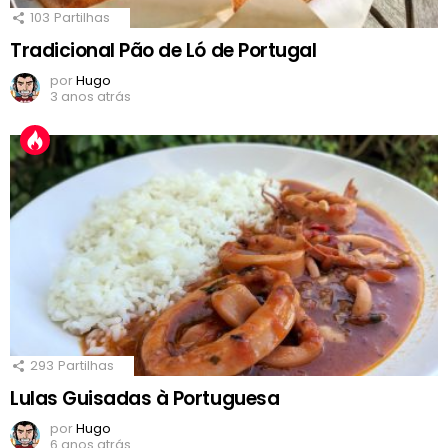
103
Partilhas
Tradicional Pão de Ló de Portugal
por
Hugo
3 anos atrás
293
Partilhas
Lulas Guisadas à Portuguesa
por
Hugo
6 anos atrás