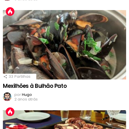
33
Partilhas
Mexilhões à Bulhão Pato
por
Hugo
2 anos atrás