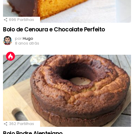
696
Partilhas
Bolo de Cenoura e Chocolate Perfeito
por
Hugo
8 anos atrás
362
Partilhas
Bolo Podre Alentejano