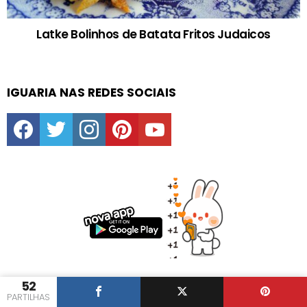
Latke Bolinhos de Batata Fritos Judaicos
IGUARIA NAS REDES SOCIAIS
facebook
twitter
instagram
pinterest
youtube
52
PARTILHAS
DIAS ESPECIAIS E FESTAS