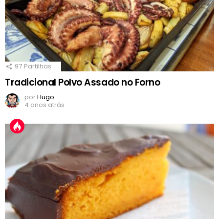
97
Partilhas
Tradicional Polvo Assado no Forno
por
Hugo
4 anos atrás