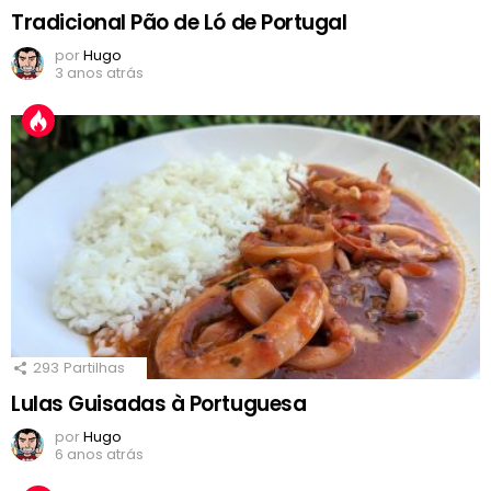
Tradicional Pão de Ló de Portugal
por
Hugo
3 anos atrás
293
Partilhas
Lulas Guisadas à Portuguesa
por
Hugo
6 anos atrás