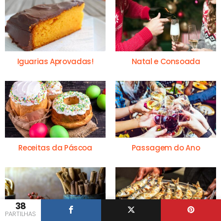
Iguarias Aprovadas!
Natal e Consoada
Receitas da Páscoa
Passagem do Ano
38
PARTILHAS