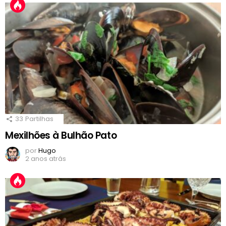
33
Partilhas
Mexilhões à Bulhão Pato
por
Hugo
2 anos atrás