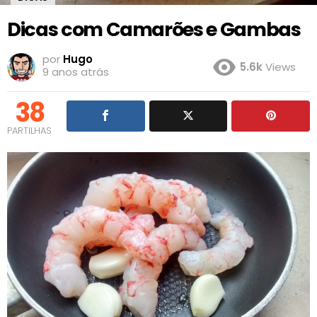
Dicas com Camarões e Gambas
por
Hugo
5.6k
Views
9 anos atrás
38
PARTILHAS