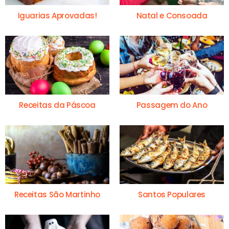
Iguarias Aprovadas!
Natal e Consoada
Receitas da Páscoa
Passagem do Ano
Receitas São Martinho
Santos Populares