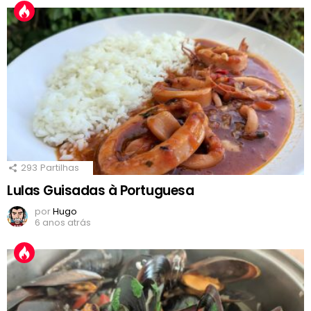
293
Partilhas
Lulas Guisadas à Portuguesa
por
Hugo
6 anos atrás