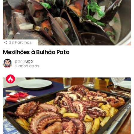
33
Partilhas
Mexilhões à Bulhão Pato
por
Hugo
2 anos atrás