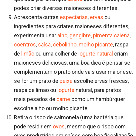
podes criar diversas maioneses diferentes.
Acrescenta outras
especiarias
,
ervas
ou
ingredientes para criares maioneses diferentes,
experimenta usar
alho
,
gengibre
,
pimenta caiena
,
coentros
,
salsa
,
cebolinho
,
molho picante
, raspa
de
limão
ou uma colher de
iogurte natural
criam
maioneses deliciosas, uma boa dica é pensar se
complementam o prato onde vais usar maionese,
se for um prato de
peixe
escolhe ervas frescas,
raspa de limão ou
iogurte
natural, para pratos
mais pesados de
carne
como um hambúrguer
escolhe alho ou molho picante.
Retira o risco de salmonela (uma bactéria que
pode residir em
ovos
, mesmo que o risco com
ovos produzidos em países com boa fiscalização