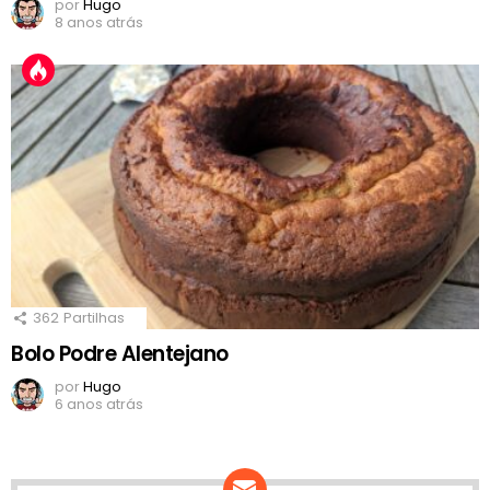
por
Hugo
8 anos atrás
362
Partilhas
Bolo Podre Alentejano
por
Hugo
6 anos atrás