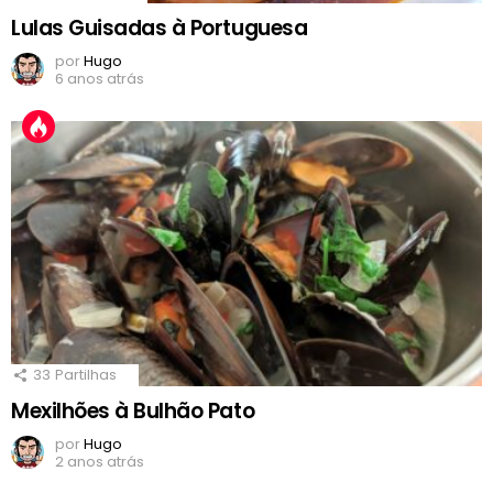
Lulas Guisadas à Portuguesa
por
Hugo
6 anos atrás
33
Partilhas
Mexilhões à Bulhão Pato
por
Hugo
2 anos atrás