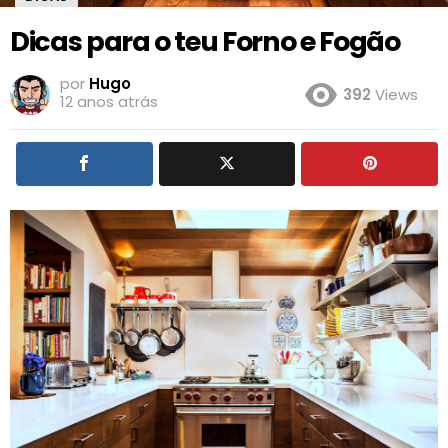
Dicas para o teu Forno e Fogão
por
Hugo
392
Views
12 anos atrás