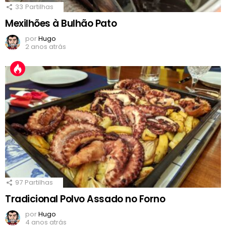
33
Partilhas
Mexilhões à Bulhão Pato
por
Hugo
2 anos atrás
97
Partilhas
Tradicional Polvo Assado no Forno
por
Hugo
4 anos atrás