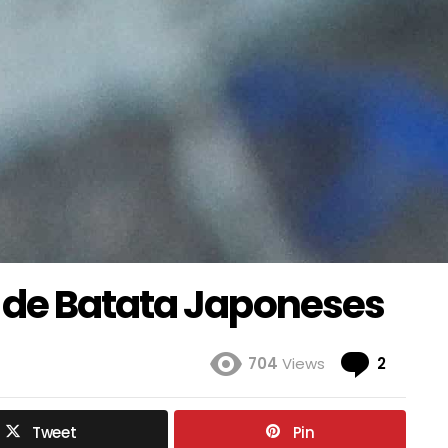
 de Batata Japoneses
Coment
704
Views
2
Tweet
Pin