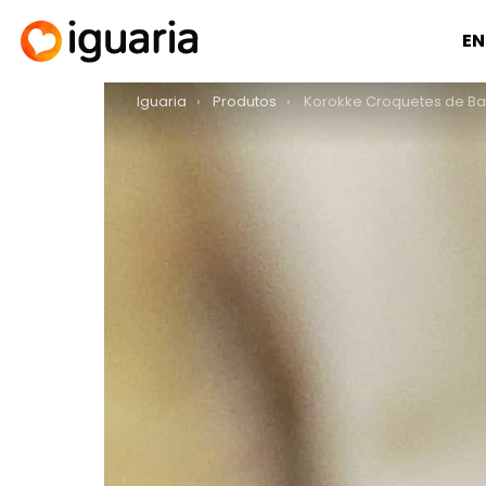
EN
You are here:
Iguaria
Produtos
Korokke Croquetes de Batat