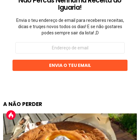
Não Percas Nenhuma Receita do
Iguaria!
Envia o teu endereço de email para receberes receitas,
dicas e truqes novos todos os dias! E se não gostares
podes sempre sair da lista! ;D
Endereço
de
email
ENVIA O TEU EMAIL
A NÃO PERDER