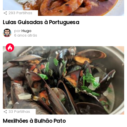
293
Partilhas
Lulas Guisadas à Portuguesa
por
Hugo
6 anos atrás
33
Partilhas
Mexilhões à Bulhão Pato