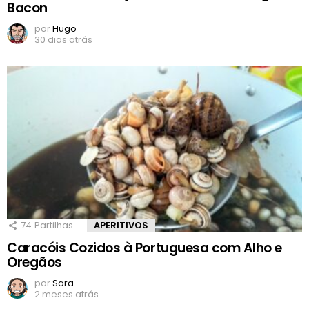
Bacon
por
Hugo
30 dias atrás
74
Partilhas
APERITIVOS
Caracóis Cozidos à Portuguesa com Alho e
Oregãos
por
Sara
2 meses atrás