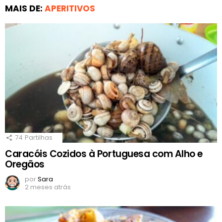
MAIS DE:
APERITIVOS
74
Partilhas
Caracóis Cozidos à Portuguesa com Alho e
Oregãos
por
Sara
2 meses atrás