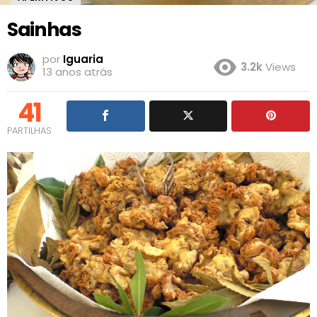
Sainhas
por
Iguaria
3.2k
Views
13 anos atrás
41
PARTILHAS