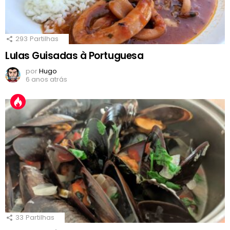
293
Partilhas
Lulas Guisadas à Portuguesa
por
Hugo
6 anos atrás
33
Partilhas