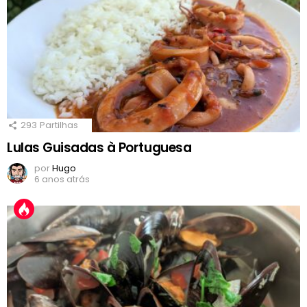
293
Partilhas
Lulas Guisadas à Portuguesa
por
Hugo
6 anos atrás