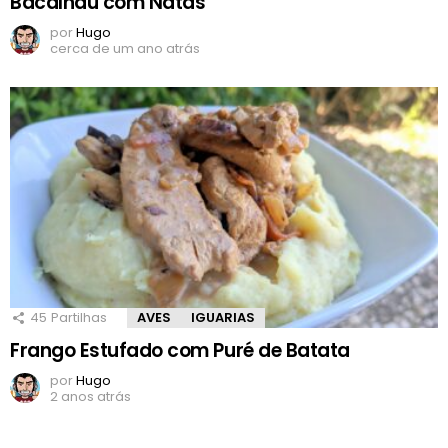
Bacalhau com Natas
por
Hugo
cerca de um ano atrás
45
Partilhas
AVES
IGUARIAS
Frango Estufado com Puré de Batata
por
Hugo
2 anos atrás