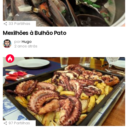
33
Partilhas
Mexilhões à Bulhão Pato
por
Hugo
2 anos atrás
97
Partilhas