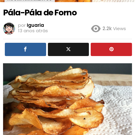
Pála-Pála de Forno
por
Iguaria
2.2k
Views
13 anos atrás