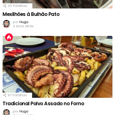
33
Partilhas
Mexilhões à Bulhão Pato
por
Hugo
2 anos atrás
97
Partilhas
Tradicional Polvo Assado no Forno
por
Hugo