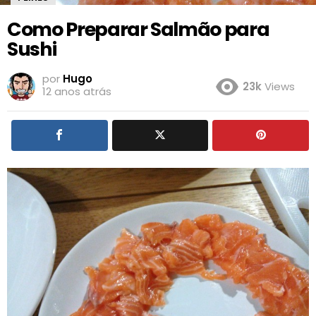
Como Preparar Salmão para
Sushi
por
Hugo
23k
Views
12 anos atrás