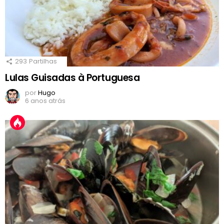
293
Partilhas
Lulas Guisadas à Portuguesa
por
Hugo
6 anos atrás