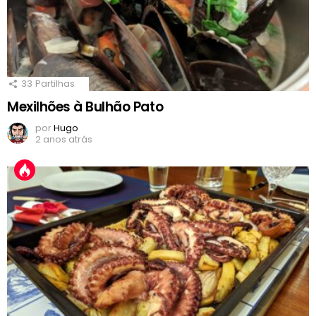
33
Partilhas
Mexilhões à Bulhão Pato
por
Hugo
2 anos atrás