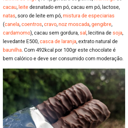
cacau
,
leite
desnatado em pó, cacau em pó, lactose,
natas
, soro de leite em pó,
mistura de especiarias
(
canela
,
coentros
,
cravo
,
noz moscada
,
gengibre
,
cardamomo
), cacau sem gordura,
sal
, lecitina de
soja
,
levedante E500,
casca de laranja
, extrato natural de
baunilha
. Com 492kcal por 100gr este chocolate é
bem calórico e deve ser consumido com moderação.