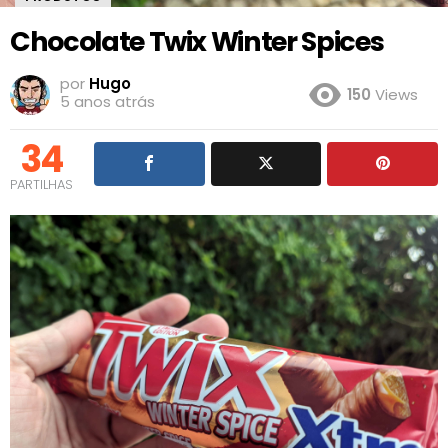
Chocolate Twix Winter Spices
por
Hugo
150
Views
5 anos atrás
34
PARTILHAS