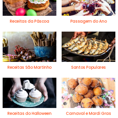
Receitas da Páscoa
Passagem do Ano
Receitas São Martinho
Santos Populares
Receitas do Halloween
Carnaval e Mardi Gras