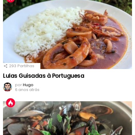
293
Partilhas
Lulas Guisadas à Portuguesa
por
Hugo
6 anos atrás