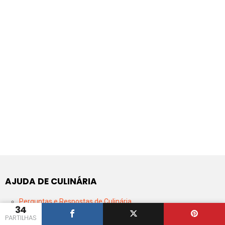
AJUDA DE CULINÁRIA
Perguntas e Respostas de Culinária
34
App de Android do Iguaria
PARTILHAS
Dicionário de Culinária Portuguesa