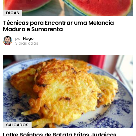
DICAS
Técnicas para Encontrar uma Melancia
Madura e Sumarenta
por
Hugo
3 dias atrás
SALGADOS
Latke Bolinhos de Batata Fritos Judaicos